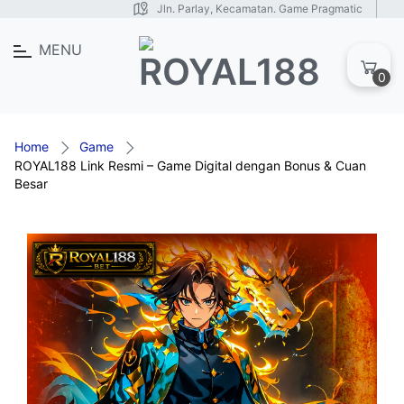
Jln. Parlay, Kecamatan. Game Pragmatic
MENU
0
Home
Game
ROYAL188 Link Resmi – Game Digital dengan Bonus & Cuan
Besar