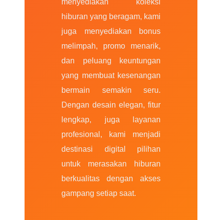
menyediakan koleksi
hiburan yang beragam, kami
juga menyediakan bonus
melimpah, promo menarik,
dan peluang keuntungan
yang membuat kesenangan
bermain semakin seru.
Dengan desain elegan, fitur
lengkap, juga layanan
profesional, kami menjadi
destinasi digital pilihan
untuk merasakan hiburan
berkualitas dengan akses
gampang setiap saat.