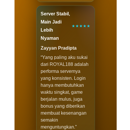
Server Stabil,
Main Jadi
★★★★★
Lebih
Nyaman
Zayyan Pradipta
“Yang paling aku sukai
dari ROYAL188 adalah
performa servernya
yang konsisten. Login
hanya membutuhkan
waktu singkat, game
berjalan mulus, juga
bonus yang diberikan
membuat kesenangan
semakin
menguntungkan.”