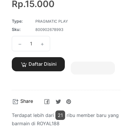
Regular
Rp.15.000
price
Type:
PRAGMATIC PLAY
Sku:
800902678993
−
+
Daftar Disini
Share
Tweet
Pin
Share
on
on
on
Facebook
Twitter
Pinterest
Terdapat lebih dari
21
ribu member baru yang
barmain di ROYAL188