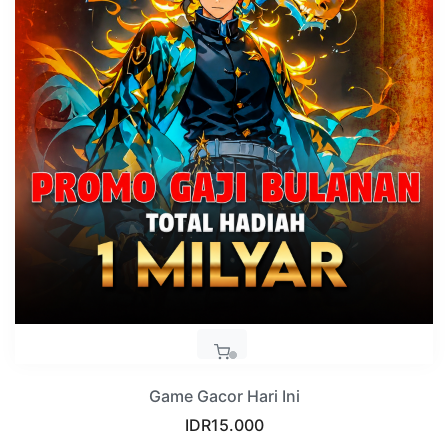
Bandar Game Gacor
Regular
IDR15.000
price