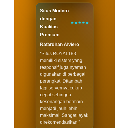
Situs Modern
dengan
★★★★★
Kualitas
Premium
Rafardhan Alviero
“Situs ROYAL188
memiliki sistem yang
responsif juga nyaman
digunakan di berbagai
perangkat. Ditambah
lagi servernya cukup
cepat sehingga
kesenangan bermain
menjadi jauh lebih
maksimal. Sangat layak
direkomendasikan.”