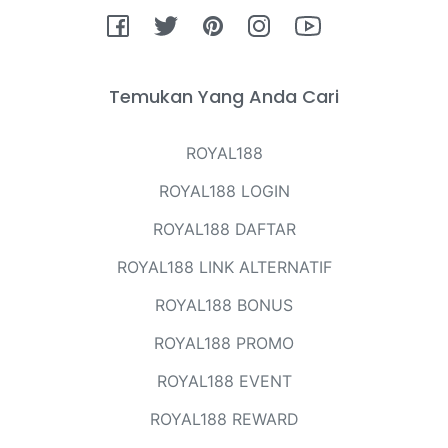
Fb
Tw
Pin
Ins
You
Temukan Yang Anda Cari
ROYAL188
ROYAL188 LOGIN
ROYAL188 DAFTAR
ROYAL188 LINK ALTERNATIF
ROYAL188 BONUS
ROYAL188 PROMO
ROYAL188 EVENT
ROYAL188 REWARD