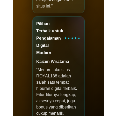
situs ini.”
Pilihan
Terbaik untuk
Pengalaman
★★★★★
Digital
Modern
Kaizen Wiratama
“Menurut aku situs
ROYAL188 adalah
salah satu tempat
hiburan digital terbaik.
Fitur-fiturnya lengkap,
aksesnya cepat, juga
bonus yang diberikan
cukup menarik.