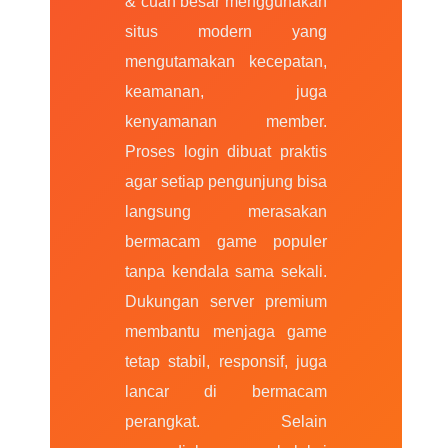
& cuan besar menggunakan
situs modern yang
mengutamakan kecepatan,
keamanan, juga
kenyamanan member.
Proses login dibuat praktis
agar setiap pengunjung bisa
langsung merasakan
bermacam game populer
tanpa kendala sama sekali.
Dukungan server premium
membantu menjaga game
tetap stabil, responsif, juga
lancar di bermacam
perangkat. Selain