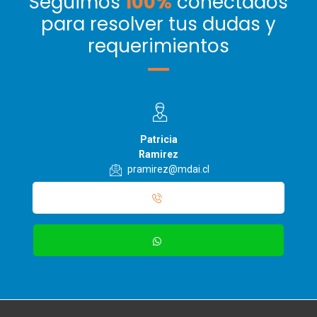
Seguimos
100%
conectados
para resolver tus dudas y
requerimientos
Patricia
Ramirez
pramirez@mdai.cl